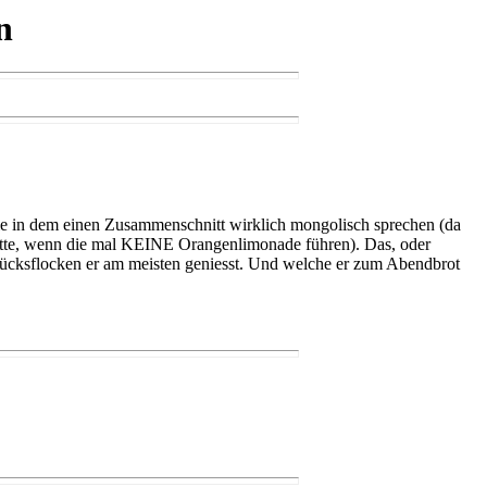
n
b sie in dem einen Zusammenschnitt wirklich mongolisch sprechen (da
t hätte, wenn die mal KEINE Orangenlimonade führen). Das, oder
tücksflocken er am meisten geniesst. Und welche er zum Abendbrot