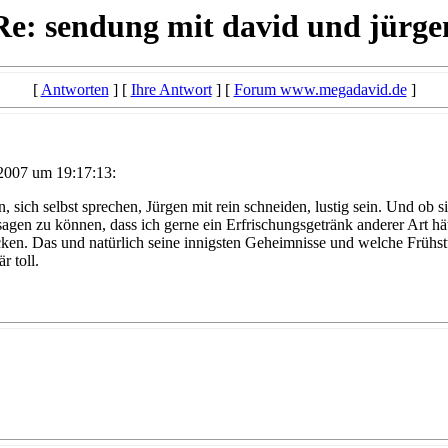
Re: sendung mit david und jürge
[
Antworten
] [
Ihre Antwort
] [
Forum www.megadavid.de
]
2007 um 19:17:13:
n, sich selbst sprechen, Jürgen mit rein schneiden, lustig sein. Und o
g, sagen zu können, dass ich gerne ein Erfrischungsgetränk anderer Ar
ken. Das und natürlich seine innigsten Geheimnisse und welche Frühs
r toll.